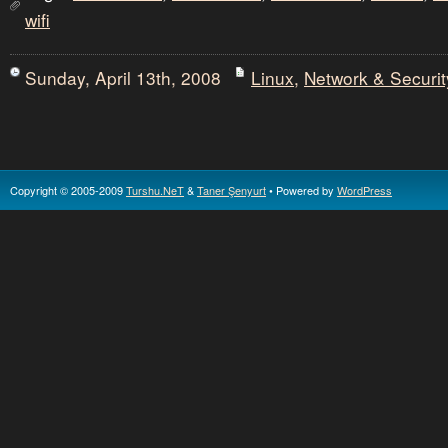
wifi
Sunday, April 13th, 2008
Linux
,
Network & Securit
Copyright © 2005-2009
Turshu.NeT
&
Taner Şenyurt
• Powered by
WordPress