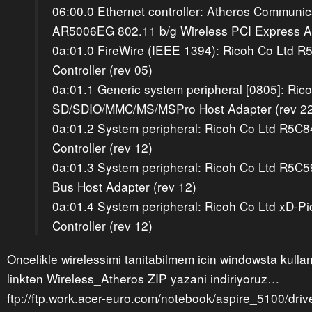
06:00.0 Ethernet controller: Atheros Communica
AR5006EG 802.11 b/g Wireless PCI Express Ad
0a:01.0 FireWire (IEEE 1394): Ricoh Co Ltd 
Controller (rev 05)
0a:01.1 Generic system peripheral [0805]: Ri
SD/SDIO/MMC/MS/MSPro Host Adapter (rev 22
0a:01.2 System peripheral: Ricoh Co Ltd R5C
Controller (rev 12)
0a:01.3 System peripheral: Ricoh Co Ltd R5C
Bus Host Adapter (rev 12)
0a:01.4 System peripheral: Ricoh Co Ltd xD-Pi
Controller (rev 12)
Oncelikle wirelessimi tanitabilmem icin windowsta kulland
linkten Wireless_Atheros ZIP yazani indiriyoruz…
ftp://ftp.work.acer-euro.com/notebook/aspire_5100/driv