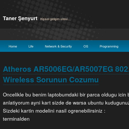
Taner Şenyurt
Kişisel gelişim sitesi…
Home
Life
Network & Security
OS
Programming
Atheros AR5006EG/AR5007EG 802.
Wireless Sorunun Cozumu
Oncelikle bu benim laptobumdaki bir parca oldugu icin b
anlatiyorum ayni kart sizde de warsa ubuntu kudugunu
Sizdeki kartin modelini nasil ogrenebilirsiniz :
terminalden