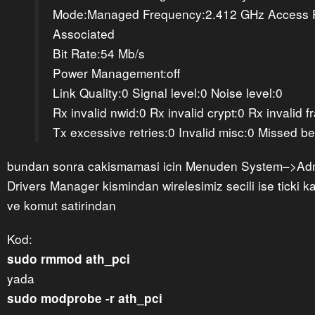
Mode:Managed Frequency:2.412 GHz Access Po
Associated
Bit Rate:54 Mb/s
Power Management:off
Link Quality:0 Signal level:0 Noise level:0
Rx invalid nwid:0 Rx invalid crypt:0 Rx invalid f
Tx excessive retries:0 Invalid misc:0 Missed b
bundan sonra cakismamasi icin Menuden System–>Admi
Drivers Manager kismindan wirelesimiz secili ise ticki ka
ve komut satirindan
Kod:
sudo rmmod ath_pci
yada
sudo modprobe -r ath_pci