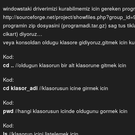
windowstaki driverimizi kurabilmemiz icin gereken prog
http://sourceforge.net/project/showfiles.php?group_id
programin zip dosyasini (programadi.tar.gz) sag tus tik
cikart) diyoruz…
veya konsoldan oldugu klasore gidiyoruz,gitmek icin ku
Kod:
//oldugun klasorun bir alt klasorune gitmek icin
cd ..
Kod:
//klasorusun icine girmek icin
cd klasor_adi
Kod:
//hangi klasorusun icinde oldugunu gormek icin
pwd
Kod:
//klasorun icini listelemek icin
ls