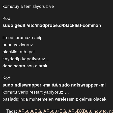
komutuyla temizliyoruz ve
Kod:
sudo gedit /etc/modprobe.d/blacklist-common
ile editorumuzu acip
bunu yaziyoruz :
blacklist ath_pci
kaydedip kapatiyoruz…
daha sonra son olarak
Kod:
sudo ndiswrapper -ma && sudo ndiswrapper -mi
komutu verip restart yapiyoruz….
basladiginda muhtemelen wirelessiniz gelmis olacak
Tags:
AR5006EG
,
AR5007EG
,
AR5BXB63
,
how to
,
n